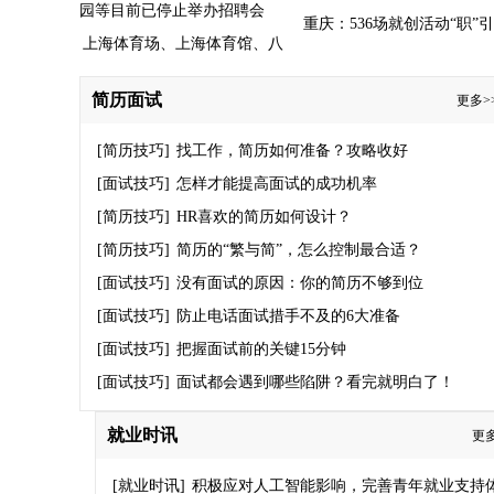
重庆：536场就创活动“职”
上海体育场、上海体育馆、八
年奔赴山海
万人体育场、徐家汇体育公园
简历面试
更多>
等目前已停止举办招聘会
[简历技巧]
找工作，简历如何准备？攻略收好
[面试技巧]
怎样才能提高面试的成功机率
[简历技巧]
HR喜欢的简历如何设计？
[简历技巧]
简历的“繁与简”，怎么控制最合适？
[面试技巧]
没有面试的原因：你的简历不够到位
[面试技巧]
防止电话面试措手不及的6大准备
[面试技巧]
把握面试前的关键15分钟
[面试技巧]
面试都会遇到哪些陷阱？看完就明白了！
就业时讯
更多
[就业时讯]
积极应对人工智能影响，完善青年就业支持