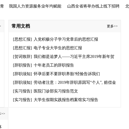
引青
我国人力资源服务业年均赋能
山西全省将举办线上线下招聘
3亿人次就业择业
会1800多场次
常用文档
>
更多>>
[思想汇报]
入党积极分子学习党章后的思想汇报
[思想汇报]
电子专业大学生的思想汇报
[贺词致辞]
我们都是追梦人——习近平主席2019年新年贺
词启示录
[辞职报告]
十年老员工的辞职报告
[辞职须知]
怀孕后要不要辞职养胎?经验告诉我们
[辞职须知]
劳动者注意：2019年辞职原因写“个人”, 赔偿金
你拿不到！
[实习报告]
医院门诊部实习报告范文
[实习报告]
大学生假期实践报告档案馆实习报告
>>
体