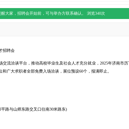
提醒大家，
招聘会
开始前，可与举办方联系确认。 浏览
340
次
才
招聘会
流洽谈平台，推动高校毕业生及社会人才充分就业，2025年济南市历
单位和广大求职者全部免费入场洽谈，展位预设60个，报满即止。
平路与山师东路交叉口往南30米路东)