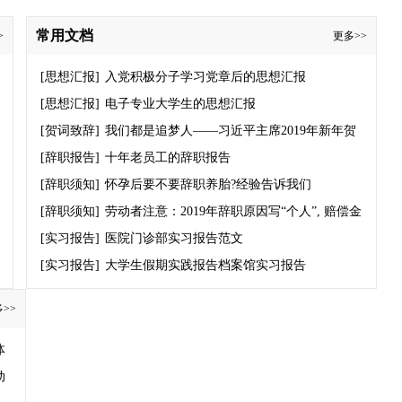
3亿人次就业择业
会1800多场次
常用文档
>
更多>>
[思想汇报]
入党积极分子学习党章后的思想汇报
[思想汇报]
电子专业大学生的思想汇报
[贺词致辞]
我们都是追梦人——习近平主席2019年新年贺
词启示录
[辞职报告]
十年老员工的辞职报告
[辞职须知]
怀孕后要不要辞职养胎?经验告诉我们
[辞职须知]
劳动者注意：2019年辞职原因写“个人”, 赔偿金
你拿不到！
[实习报告]
医院门诊部实习报告范文
[实习报告]
大学生假期实践报告档案馆实习报告
>>
体
动