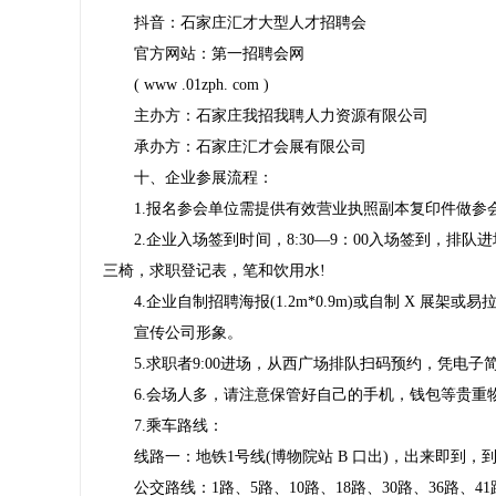
抖音：石家庄汇才大型人才招聘会
官方网站：第一招聘会网
( www .01zph. com )
主办方：石家庄我招我聘人力资源有限公司
承办方：石家庄汇才会展有限公司
十、企业参展流程：
1.报名参会单位需提供有效营业执照副本复印件做参
2.企业入场签到时间，8:30—9：00入场签到，排队
三椅，求职登记表，笔和饮用水!
4.企业自制招聘海报(1.2m*0.9m)或自制 X 展架或
宣传公司形象。
5.求职者9:00进场，从西广场排队扫码预约，凭电子
6.会场人多，请注意保管好自己的手机，钱包等贵重物
7.乘车路线：
线路一：地铁1号线(博物院站 B 口出)，出来即到，
公交路线：1路、5路、10路、18路、30路、36路、41路