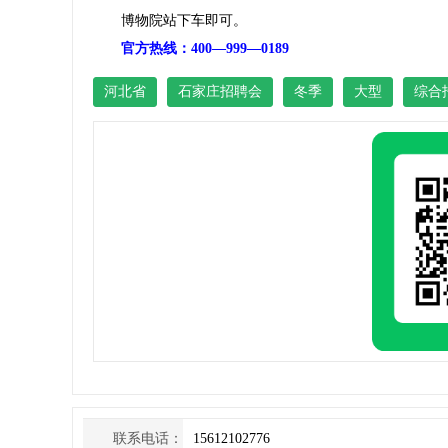
博物院站下车即可。
官方热线：400—999—0189
河北省
石家庄招聘会
冬季
大型
综合
联系电话：
15612102776