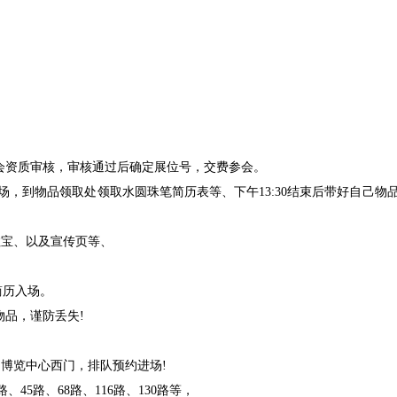
会资质审核，审核通过后确定展位号，交费参会。
进场，到物品领取处领取水圆珠笔简历表等、下午13:30结束后带好自己物品
易拉宝、以及宣传页等、
简历入场。
品，谨防丢失!
到博览中心西门，排队预约进场!
、45路、68路、116路、130路等，