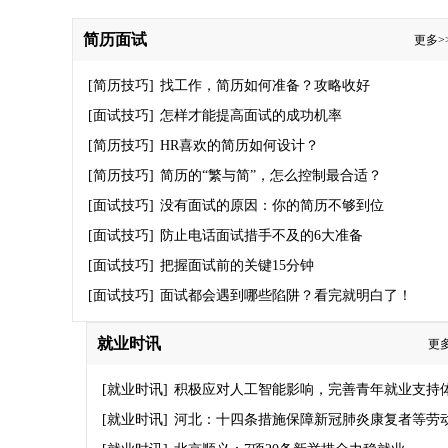
年奔赴山海
万人体育场、徐家汇体育公园
简历面试
更多>
等目前已停止举办招聘会
[简历技巧]
找工作，简历如何准备？攻略收好
[面试技巧]
怎样才能提高面试的成功机率
[简历技巧]
HR喜欢的简历如何设计？
[简历技巧]
简历的“繁与简”，怎么控制最合适？
[面试技巧]
没有面试的原因：你的简历不够到位
[面试技巧]
防止电话面试措手不及的6大准备
[面试技巧]
把握面试前的关键15分钟
[面试技巧]
面试都会遇到哪些陷阱？看完就明白了！
就业时讯
更多
[就业时讯]
积极应对人工智能影响，完善青年就业支持
系
[就业时讯]
河北：十四条措施保障新冠肺炎康复者等劳