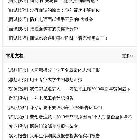
[简历技巧]
简历的“繁与简”，怎么控制最合适？
[面试技巧]
没有面试的原因：你的简历不够到位
[面试技巧]
防止电话面试措手不及的6大准备
[面试技巧]
把握面试前的关键15分钟
[面试技巧]
面试都会遇到哪些陷阱？看完就明白了！
常用文档
更多>>
[思想汇报]
入党积极分子学习党章后的思想汇报
[思想汇报]
电子专业大学生的思想汇报
[贺词致辞]
我们都是追梦人——习近平主席2019年新年贺词启示
录
[辞职报告]
十年老员工的辞职报告
[辞职须知]
怀孕后要不要辞职养胎?经验告诉我们
[辞职须知]
劳动者注意：2019年辞职原因写“个人”, 赔偿金你拿不
到！
[实习报告]
医院门诊部实习报告范文
[实习报告]
大学生假期实践报告档案馆实习报告