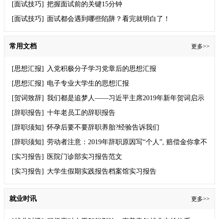
[面试技巧]
把握面试前的关键15分钟
[面试技巧]
面试都会遇到哪些陷阱？看完就明白了！
常用文档
更多>>
[思想汇报]
入党积极分子学习党章后的思想汇报
[思想汇报]
电子专业大学生的思想汇报
[贺词致辞]
我们都是追梦人——习近平主席2019年新年贺词启示
录
[辞职报告]
十年老员工的辞职报告
[辞职须知]
怀孕后要不要辞职养胎?经验告诉我们
[辞职须知]
劳动者注意：2019年辞职原因写“个人”, 赔偿金你拿不
到！
[实习报告]
医院门诊部实习报告范文
[实习报告]
大学生假期实践报告档案馆实习报告
就业时讯
更多>>