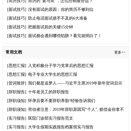
[简历技巧]
简历的“繁与简”，怎么控制最合适？
[面试技巧]
没有面试的原因：你的简历不够到位
[面试技巧]
防止电话面试措手不及的6大准备
[面试技巧]
把握面试前的关键15分钟
[面试技巧]
面试都会遇到哪些陷阱？看完就明白了！
常用文档
更多>>
[思想汇报]
入党积极分子学习党章后的思想汇报
[思想汇报]
电子专业大学生的思想汇报
[贺词致辞]
我们都是追梦人——习近平主席2019年新年贺词启示
录
[辞职报告]
十年老员工的辞职报告
[辞职须知]
怀孕后要不要辞职养胎?经验告诉我们
[辞职须知]
劳动者注意：2019年辞职原因写“个人”, 赔偿金你拿不
到！
[实习报告]
医院门诊部实习报告范文
[实习报告]
大学生假期实践报告档案馆实习报告