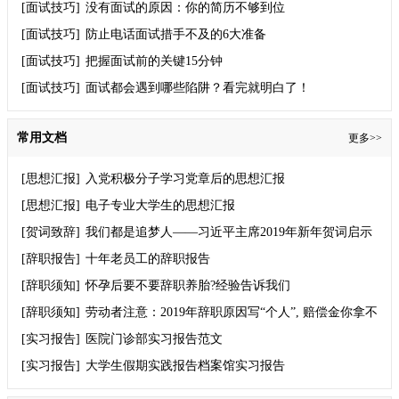
[面试技巧]
没有面试的原因：你的简历不够到位
[面试技巧]
防止电话面试措手不及的6大准备
[面试技巧]
把握面试前的关键15分钟
[面试技巧]
面试都会遇到哪些陷阱？看完就明白了！
常用文档
更多>>
[思想汇报]
入党积极分子学习党章后的思想汇报
[思想汇报]
电子专业大学生的思想汇报
[贺词致辞]
我们都是追梦人——习近平主席2019年新年贺词启示
录
[辞职报告]
十年老员工的辞职报告
[辞职须知]
怀孕后要不要辞职养胎?经验告诉我们
[辞职须知]
劳动者注意：2019年辞职原因写“个人”, 赔偿金你拿不
到！
[实习报告]
医院门诊部实习报告范文
[实习报告]
大学生假期实践报告档案馆实习报告