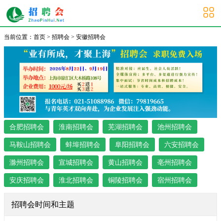
安徽招聘会
当前位置：
首页
>
招聘会
>
安徽招聘会
合肥招聘会
淮南招聘会
芜湖招聘会
池州招聘会
马鞍山招聘会
蚌埠招聘会
阜阳招聘会
六安招聘会
滁州招聘会
宣城招聘会
黄山招聘会
亳州招聘会
安庆招聘会
淮北招聘会
铜陵招聘会
宿州招聘会
招聘会时间和主题