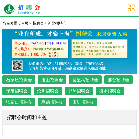
河北招聘会
当前位置：
首页
>
招聘会
>
河北招聘会
石家庄招聘会
唐山招聘会
秦皇岛招聘会
邢台招聘会
保定招聘会
沧州招聘会
邯郸招聘会
衡水招聘会
张家口招聘会
承德招聘会
廊坊招聘会
招聘会时间和主题