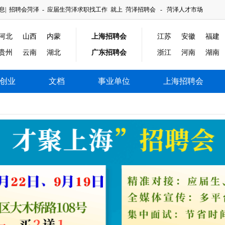
息|
招聘会菏泽
-
应届生菏泽求职找工作
就上
菏泽招聘会
-
菏泽人才市场
河北
山西
内蒙
上海招聘会
江苏
安徽
福建
贵州
云南
湖北
广东招聘会
浙江
河南
湖南
创业
文档
事业单位
上海招聘会