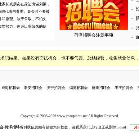
让家长或朋友在身边出谋划策，
招聘代表的尊重。参会时不要被
件和愿望。敢于争取，不怕失
发愤努力，创造出业绩来的信
菏泽招聘会注意事项
己求职结果。如果没有面试机会，也不要气馁。总结经验，收集就业信息
威海招聘会
泰安招聘会
济宁招聘会
淄博招聘会
德州招聘会
枣庄招聘会
Copyright © 2006-2026 www.zhaopinhui.net All Rights Reserved.
会
-
菏泽招聘
所刊载信息如有侵犯您的权益，请联系我们进行改正或删除E-mail：