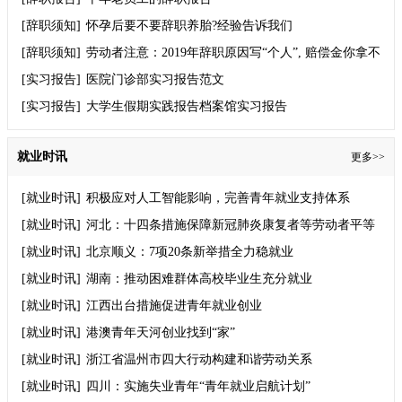
[辞职须知]
怀孕后要不要辞职养胎?经验告诉我们
[辞职须知]
劳动者注意：2019年辞职原因写“个人”, 赔偿金你拿不
到！
[实习报告]
医院门诊部实习报告范文
[实习报告]
大学生假期实践报告档案馆实习报告
就业时讯
更多>>
[就业时讯]
积极应对人工智能影响，完善青年就业支持体系
[就业时讯]
河北：十四条措施保障新冠肺炎康复者等劳动者平等
就业权利
[就业时讯]
北京顺义：7项20条新举措全力稳就业
[就业时讯]
湖南：推动困难群体高校毕业生充分就业
[就业时讯]
江西出台措施促进青年就业创业
[就业时讯]
港澳青年天河创业找到“家”
[就业时讯]
浙江省温州市四大行动构建和谐劳动关系
[就业时讯]
四川：实施失业青年“青年就业启航计划”