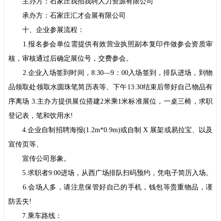
主办方：石家庄我招我聘人力资源有限公司
承办方：石家庄汇才会展有限公司
十、企业参展流程：
1.报名参会单位需提供有效营业执照副本复印件做参会资质审
核，审核通过后确定展位号，交费参会。
2.企业入场签到时间，8:30—9：00入场签到，排队进场，到物
品领取处领取水圆珠笔简历表等、下午13:30结束后带好自己物品有
序离场 3.主办方提供展位搭建2米乘1米标准展位，一桌三椅，求职
登记表，笔和饮用水!
4.企业自制招聘海报(1.2m*0.9m)或自制 X 展架或易拉宝、以及
宣传页等、
宣传公司形象。
5.求职者9:00进场，从西广场排队扫码预约，凭电子简历入场。
6.会场人多，请注意保管好自己的手机，钱包等贵重物品，谨
防丢失!
7.乘车路线：