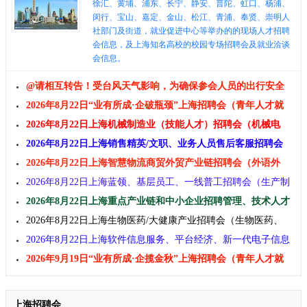
徐汇、黄埔、浦东、长宁、静安、普陀、虹口、杨浦、
闵行、宝山、嘉定、金山、松江、青浦、奉贤、崇明人
社部门及街道，就业促进中心等举办的的现场人才招聘
会信息，及上海知名高校的校园专场招聘会及就业洽谈
会信息。
@请相互转告！受台风天气影响，为确保参会人员的出行安全
及招聘效果，原定于2026年8月8日举办的上海招聘会延期至2026
2026年8月22日“业有所成·企破瓶颈​​​”上海招聘会（青年人才就
年8月22日举办！
业专场）交流活动用人单位邀请函 上海招聘会
2026年8月22日上海机械制造业（技能人才）招聘会（机械电
器、智能装备、工业自动化、仪器仪表、汽车新能源、新材料）
2026年8月22日上海销售精英/文职、业务人员售后客服招聘会
(市场营销、售后业务员、人文社科、财经金融、教育、酒店餐
2026年8月22日上海智慧物流商贸外贸产业链招聘会（外语外
娱)
贸、跨境电商、新零售、供应链、现代物流、仓储配送）
2026年8月22日上海蓝领、基层员工、一线普工招聘会（生产制
造、建筑工程、物流仓储、生活服务、汽修运维、家政服务）
2026年8月22日上海重点产业链和中小企业招聘管理、技术人才
及大学生实习生招聘会
2026年8月22日上海生物医药/大健康产业招聘会（生物医药、
食品保健、健康医疗、养老婴幼）
2026年8月22日上海软件信息服务、平台经济、新一代电子信息
招聘会（IT互联网、人工智能、电子半导体、电商大数据、文化
2026年9月19日“业有所成·企揽金秋​​​​”上海招聘会（青年人才就
传媒）
业专场）交流活动用人单位邀请函 上海招聘会
上海招聘会