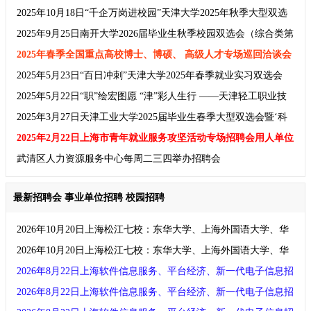
实习双选会
2025年10月18日“千企万岗进校园”天津大学2025年秋季大型双选
会
2025年9月25日南开大学2026届毕业生秋季校园双选会（综合类第
一场）暨校企对接会用人单位邀请函
2025年春季全国重点高校博士、博硕、 高级人才专场巡回洽谈会
及招聘会
2025年5月23日“百日冲刺”天津大学2025年春季就业实习双选会
2025年5月22日“职”绘宏图愿 “津”彩人生行 ——天津轻工职业技
术学院2025年校园双选会
2025年3月27日天津工业大学2025届毕业生春季大型双选会暨‘科
创天工’校企对接会
2025年2月22日上海市青年就业服务攻坚活动专场招聘会用人单位
邀请函(上海春季招聘会)
武清区人力资源服务中心每周二三四举办招聘会
最新招聘会
事业单位招聘
校园招聘
2026年10月20日上海松江七校：东华大学、上海外国语大学、华
东政法大学、上海对外经贸大学、上海工程技术大学、上海立信
2026年10月20日上海松江七校：东华大学、上海外国语大学、华
会计金融学院、上海视觉艺术学院2027届秋季联合招聘会
东政法大学、上海对外经贸大学、上海工程技术大学、上海立信
2026年8月22日上海软件信息服务、平台经济、新一代电子信息招
会计金融学院、上海视觉艺术学院2027届秋季联合招聘会
聘会（IT互联网、人工智能、电子半导体、电商大数据、文化传
2026年8月22日上海软件信息服务、平台经济、新一代电子信息招