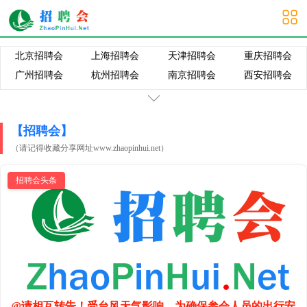
大学生招聘会
北京招聘会
上海招聘会
天津招聘会
重庆招聘会
广州招聘会
杭州招聘会
南京招聘会
西安招聘会
济南招聘会
石家庄招聘会
郑州招聘会
太原招聘会
南昌招聘会
银川招聘会
长春招聘会
沈阳招聘会
【招聘会】
兰州招聘会
成都招聘会
贵阳招聘会
哈尔滨招聘会
（请记得收藏分享网址www.zhaopinhui.net）
武汉招聘会
长沙招聘会
福州招聘会
合肥招聘会
昆明招聘会
西宁招聘会
南宁招聘会
海口招聘会
招聘会头条
拉萨招聘会
呼和浩特招聘
@请相互转告！受台风天气影响，为确保参会人员的出行安