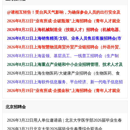
@请相互转告！受台风天气影响，为确保参会人员的出行安全及
招聘效果，原定于2026年8月8日举办的上海招聘会延期至2026年8
2026年8月22日“业有所成·企破瓶颈​​​”上海招聘会（青年人才就业
月22日举办！
专场）交流活动用人单位邀请函 上海招聘会
2026年8月22日上海机械制造业（技能人才）招聘会（机械电器、
智能装备、工业自动化、仪器仪表、汽车新能源、新材料）
2026年8月22日上海销售精英/文职、业务人员售后客服招聘会(市
场营销、售后业务员、人文社科、财经金融、教育、酒店餐娱)
2026年8月22日上海智慧物流商贸外贸产业链招聘会（外语外贸、
跨境电商、新零售、供应链、现代物流、仓储配送）
2026年8月22日上海蓝领、基层员工、一线普工招聘会（生产制
造、建筑工程、物流仓储、生活服务、汽修运维、家政服务）
2026年8月22日上海重点产业链和中小企业招聘管理、技术人才及
大学生实习生招聘会
2026年8月22日上海生物医药/大健康产业招聘会（生物医药、食
品保健、健康医疗、养老婴幼）
2026年8月22日上海软件信息服务、平台经济、新一代电子信息招
聘会（IT互联网、人工智能、电子半导体、电商大数据、文化传
2026年9月19日“业有所成·企揽金秋​​​​”上海招聘会（青年人才就业
媒）
专场）交流活动用人单位邀请函 上海招聘会
北京招聘会
2026年3月22日用人单位邀请函 | 北京大学医学部2026届毕业生春
季就业双选会
2026年3月21日北京大学2026届毕业生春季综合双选会