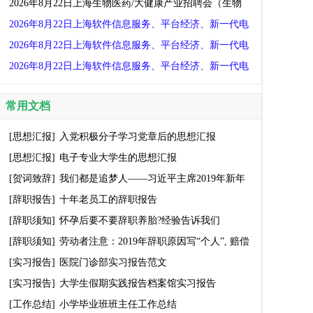
维、家政服务）
术人才及大学生实习生招聘会
2026年8月22日上海生物医药/大健康产业招聘会（生物
医药、食品保健、健康医疗、养老婴幼）
2026年8月22日上海软件信息服务、平台经济、新一代电
子信息招聘会（IT互联网、人工智能、电子半导体、电
2026年8月22日上海软件信息服务、平台经济、新一代电
商大数据、文化传媒）
子信息招聘会（IT互联网、人工智能、电子半导体、电
2026年8月22日上海软件信息服务、平台经济、新一代电
商大数据、文化传媒）
子信息招聘会（IT互联网、人工智能、电子半导体、电
常用文档
商大数据、文化传媒）
[思想汇报]
入党积极分子学习党章后的思想汇报
[思想汇报]
电子专业大学生的思想汇报
[贺词致辞]
我们都是追梦人——习近平主席2019年新年
贺词启示录
[辞职报告]
十年老员工的辞职报告
[辞职须知]
怀孕后要不要辞职养胎?经验告诉我们
[辞职须知]
劳动者注意：2019年辞职原因写“个人”, 赔偿
金你拿不到！
[实习报告]
医院门诊部实习报告范文
[实习报告]
大学生假期实践报告档案馆实习报告
[工作总结]
小学毕业班班主任工作总结