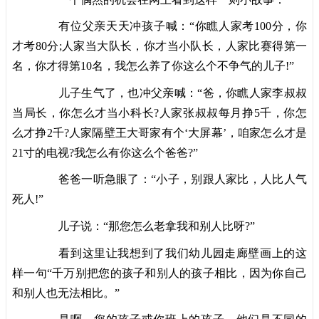
有位父亲天天冲孩子喊：“你瞧人家考100分，你
才考80分;人家当大队长，你才当小队长，人家比赛得第一
名，你才得第10名，我怎么养了你这么个不争气的儿子!”
儿子生气了，也冲父亲喊：“爸，你瞧人家李叔叔
当局长，你怎么才当小科长?人家张叔叔每月挣5千，你怎
么才挣2千?人家隔壁王大哥家有个‘大屏幕’，咱家怎么才是
21寸的电视?我怎么有你这么个爸爸?”
爸爸一听急眼了：“小子，别跟人家比，人比人气
死人!”
儿子说：“那您怎么老拿我和别人比呀?”
看到这里让我想到了我们幼儿园走廊壁画上的这
样一句“千万别把您的孩子和别人的孩子相比，因为你自己
和别人也无法相比。”