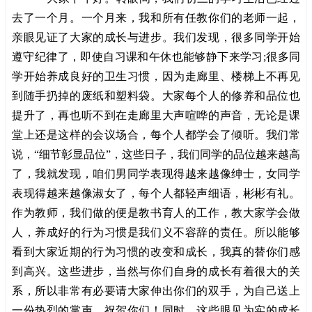
去了一个月。一个月来，我和所有任教你们的老师一起，
亲眼见证了大家的成长与进步。我们发现，很多同学开始
遵守纪律了，即使自习课和午休也能够静下来学习;很多同
学开始养成良好的卫生习惯，因为走廊里、楼梯上不再见
到随手扔掉的废纸和塑料袋。大家每个人的修养和品位也
提升了，再也听不到在走廊里大声喧哗的声音，无论是课
堂上还是这样的会议场合，每个人都学会了倾听。我们常
说，“细节彰显品位”，这些日子，我们同学的品位越来越高
了，我就发现，咱们男同学表现得越来越像绅士，女同学
表现得越来越像淑女了，每个人都轻声细语，彬彬有礼。
作为教师，我们做的便是教书育人的工作，教大家学会做
人，养成好的行为习惯是我们义不容辞的责任。所以能够
看到大家近期的行为习惯的改变和成长，我真的替你们感
到高兴。这些进步，当然与你们自身的成长有着很大的关
系，所以非常有必要请大家伸出你们的双手，为自己送上
一份热烈的掌声，祝贺你们！同时，这些眼见为实的成长