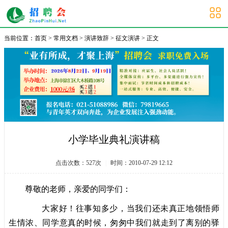
大学生招聘会
当前位置：
首页
>
常用文档
>
演讲致辞
>
征文演讲
> 正文
小学毕业典礼演讲稿
点击次数：
527
次
|
时间：2010-07-29 12:12
尊敬的老师，亲爱的同学们：
大家好！往事知多少，当我们还未真正地领悟师
生情浓、同学意真的时候，匆匆中我们就走到了离别的驿