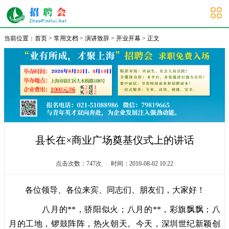
大学生招聘会
当前位置：
首页
>
常用文档
>
演讲致辞
>
开业开幕
> 正文
县长在×商业广场奠基仪式上的讲话
点击次数：
747
次
|
时间：2010-08-02 10:22
各位领导、各位来宾、同志们、朋友们，大家好！
八月的**，骄阳似火；八月的**，彩旗飘飘；八
月的工地，锣鼓阵阵，热火朝天。今天，深圳世纪新颖创