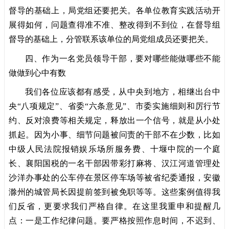
督导的基础上，局党组还要把关。各单位教育实践活动开
展得如何，问题查得准不准、整改得到不到位，在督导组
督导的基础上，分管联系该单位的局党组成员还要把关。
四、作为一名党员领导干部，要对哪些能做哪些不能
做做到心中有数
我们各位应该都有感受，从中央到地方，相继出台中
央“八项规定”、省委“六条意见”、市委实施细则和厉行节
约、反对浪费等相关规定，释放出一个信号，就是从小处
抓起。因为小事、细节问题被问责的干部不在少数，比如
中级人民法院报销娱乐场所服务费、十堰中院的一个庭
长、襄阳国税的一名干部因带彩打麻将、汉江河道管理处
沙洋办事处的公车停在景区停车场等被省纪委通报，安徽
滁州的城管局长因提前签到被免职等等。这些案例值得我
们反省，更要求我们严格自律。在这里我重申和提醒几
点：一是工作纪律问题。要严格按照作息时间，不迟到、