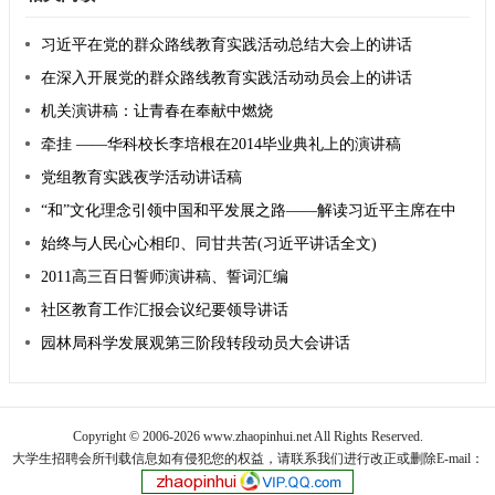
习近平在党的群众路线教育实践活动总结大会上的讲话
在深入开展党的群众路线教育实践活动动员会上的讲话
机关演讲稿：让青春在奉献中燃烧
牵挂 ——华科校长李培根在2014毕业典礼上的演讲稿
党组教育实践夜学活动讲话稿
“和”文化理念引领中国和平发展之路——解读习近平主席在中
国人民对外友好协会成立60周年纪念活动上的讲话
始终与人民心心相印、同甘共苦(习近平讲话全文)
2011高三百日誓师演讲稿、誓词汇编
社区教育工作汇报会议纪要领导讲话
园林局科学发展观第三阶段转段动员大会讲话
Copyright © 2006-2026 www.zhaopinhui.net All Rights Reserved.
大学生招聘会
所刊载信息如有侵犯您的权益，请联系我们进行改正或删除E-mail：