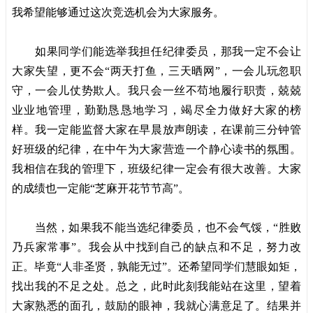
我希望能够通过这次竞选机会为大家服务。
如果同学们能选举我担任纪律委员，那我一定不会让
大家失望，更不会“两天打鱼，三天晒网”，一会儿玩忽职
守，一会儿仗势欺人。我只会一丝不苟地履行职责，兢兢
业业地管理，勤勤恳恳地学习，竭尽全力做好大家的榜
样。我一定能监督大家在早晨放声朗读，在课前三分钟管
好班级的纪律，在中午为大家营造一个静心读书的氛围。
我相信在我的管理下，班级纪律一定会有很大改善。大家
的成绩也一定能“芝麻开花节节高”。
当然，如果我不能当选纪律委员，也不会气馁，“胜败
乃兵家常事”。我会从中找到自己的缺点和不足，努力改
正。毕竟“人非圣贤，孰能无过”。还希望同学们慧眼如矩，
找出我的不足之处。总之，此时此刻我能站在这里，望着
大家熟悉的面孔，鼓励的眼神，我就心满意足了。结果并