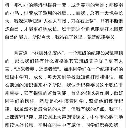
树；那幼小的蝌蚪也摇身一变，成为美丽的青蛙；那脆弱
的小鸟，也变成了邀翔的雄鹰……而我，总有一天也会长
大。我深深地知道“人在人前闯，刀在石上荡”，只有不断磨
炼自己，才能更好地成长。班干部这个角色能更好地锻炼
自己的能力。所以今天，我站在了这里，竞选纪律委员。
常言道：“欲攘外先安内”。一个班级的纪律如果乱糟糟
的，那么我们还有什么资格跟其它班级竞争呢？更有人
言，“近朱者赤，近墨者黑”。如果同学们在一个纪律不好的
班级中学习、成长，每天来到学校就知道打闹和讲话。那
么遗漏的知识谁来补？所以，我认为纪律委员这个职位非
常重要，它有很强的监督功能。首先必须以身作则，做好
同学们的榜样。然后是心中装着同学，监督他们遵守纪
律。我虽然不是最合适的人选，但我有我的优点。我平时
上课遵守纪律，晨读课上大声朗读课文，中午专心致志地
阅读课外书籍。平时在同学中有威信，同学们都喜欢我。